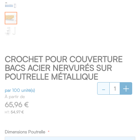
Skip
CROCHET POUR COUVERTURE
to
the
BACS ACIER NERVURÉS SUR
beginning
POUTRELLE MÉTALLIQUE
of
-
+
the
images
par 100 unité(s)
gallery
À partir de
65,96 €
54,97 €
Dimensions Poutrelle