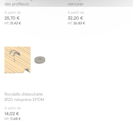
des profileurs
nervures
À partir de
À partir de
25,70 €
32,20 €
21,42 €
26,83 €
Rondelle d'étanchéité
Ø20 néoprène EPDM
À partir de
14,02 €
11,68 €