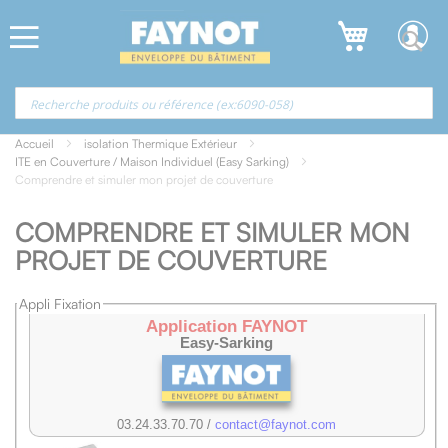
Allez
Panneau de gestion des cookies
au
contenu
Accueil
isolation Thermique Extérieur
ITE en Couverture / Maison Individuel (Easy Sarking)
Comprendre et simuler mon projet de couverture
COMPRENDRE ET SIMULER MON
PROJET DE COUVERTURE
Appli Fixation