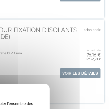
OUR FIXATION D'ISOLANTS
selon choix
DE)
À partir de
lerette Ø 90 mm.
76,16 €
63,47 €
VOIR LES DÉTAILS
X
pter l'ensemble des