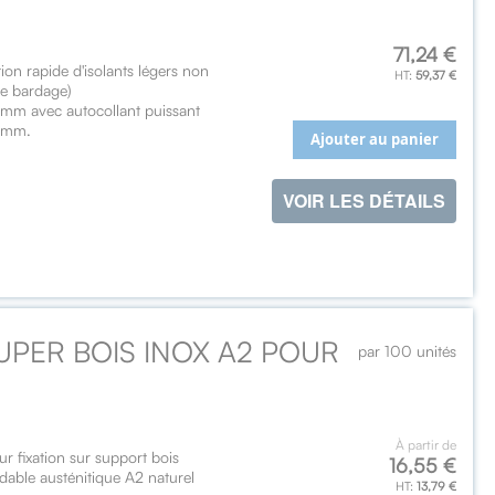
71,24 €
tion rapide d'isolants légers non
59,37 €
 de bardage)
mm avec autocollant puissant
10mm.
Ajouter au panier
VOIR LES DÉTAILS
SUPER BOIS INOX A2 POUR
par 100 unités
À partir de
ur fixation sur support bois
16,55 €
able austénitique A2 naturel
13,79 €