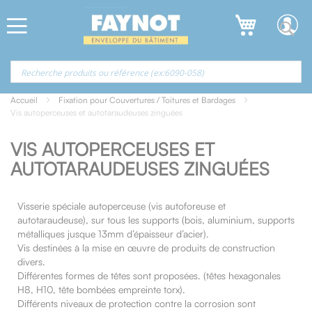
Allez
Panneau de gestion des cookies
au
contenu
Accueil
Fixation pour Couvertures / Toitures et Bardages
Vis autoperceuses et autotaraudeuses zinguées
VIS AUTOPERCEUSES ET
AUTOTARAUDEUSES ZINGUÉES
Visserie spéciale autoperceuse (vis autoforeuse et
autotaraudeuse), sur tous les supports (bois, aluminium, supports
métalliques jusque 13mm d’épaisseur d’acier).
Vis destinées à la mise en œuvre de produits de construction
divers.
Différentes formes de têtes sont proposées. (têtes hexagonales
H8, H10, tête bombées empreinte torx).
Différents niveaux de protection contre la corrosion sont