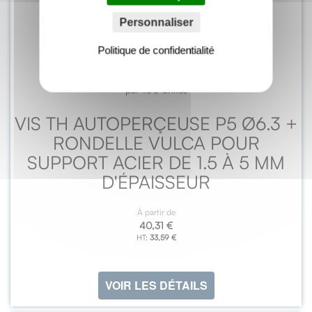
Personnaliser
Politique de confidentialité
par 100 unités
VIS TH AUTOPERÇEUSE P5 Ø6.3 +
RONDELLE VULCA POUR
SUPPORT ACIER DE 1.5 À 5 MM
D'ÉPAISSEUR
À partir de
40,31 €
33,59 €
VOIR LES DÉTAILS