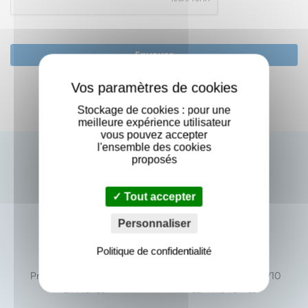
Envoyer
X
Stockage de cookies : pour une
meilleure expérience utilisateur
vous pouvez accepter
l'ensemble des cookies
proposés
Tout accepter
Personnaliser
Politique de confidentialité
Fabricant Français
Avis clients
Produit fabriqués à Thilay
Excellence prouvée : 9.7/10
en France
sur Avis vérifiés