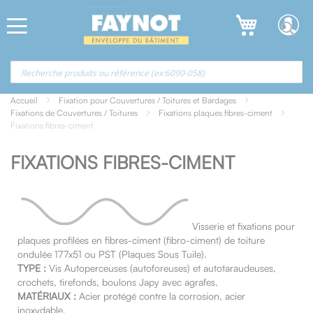
Allez
Panneau de gestion des cookies
au
contenu
Accueil
Fixation pour Couvertures / Toitures et Bardages
Fixations de Couvertures / Toitures
Fixations plaques fibres-ciment
Fixations fibres-ciment
FIXATIONS FIBRES-CIMENT
Visserie et fixations pour
plaques profilées en fibres-ciment (fibro-ciment) de toiture
ondulée 177x51 ou PST (Plaques Sous Tuile).
TYPE :
Vis Autoperceuses (autoforeuses) et autotaraudeuses,
crochets, tirefonds, boulons Japy avec agrafes.
MATÉRIAUX :
Acier protégé contre la corrosion, acier
inoxydable.