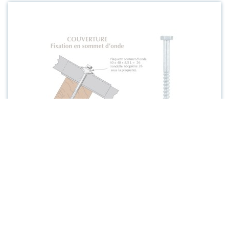
par 100 unités
TIREFOND 8X120 À BOURRER
POUR COUVERTURE PLAQUE
FIBRES-CIMENT 177X51