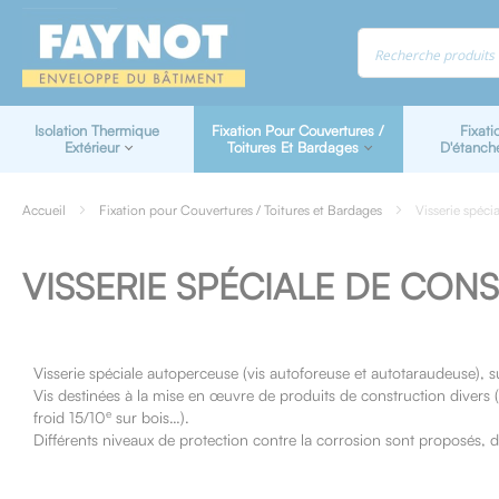
Panneau de gestion des cookies
Isolation Thermique
Fixation Pour Couvertures /
Fixati
Extérieur
Toitures Et Bardages
D'étanch
Accueil
Fixation pour Couvertures / Toitures et Bardages
Visserie spéci
VISSERIE SPÉCIALE DE CON
Visserie spéciale autoperceuse (vis autoforeuse et autotaraudeuse), s
Vis destinées à la mise en œuvre de produits de construction divers (t
e
froid 15/10
sur bois…).
Différents niveaux de protection contre la corrosion sont proposés, du