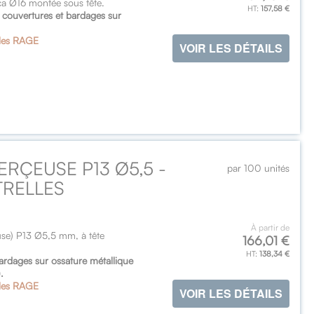
ca Ø16 montée sous tête.
157,58 €
de couvertures et bardages sur
les RAGE
VOIR LES DÉTAILS
ERÇEUSE P13 Ø5,5 -
par 100 unités
TRELLES
À partir de
use) P13 Ø5,5 mm, à tête
166,01 €
138,34 €
 bardages sur ossature métallique
.
les RAGE
VOIR LES DÉTAILS