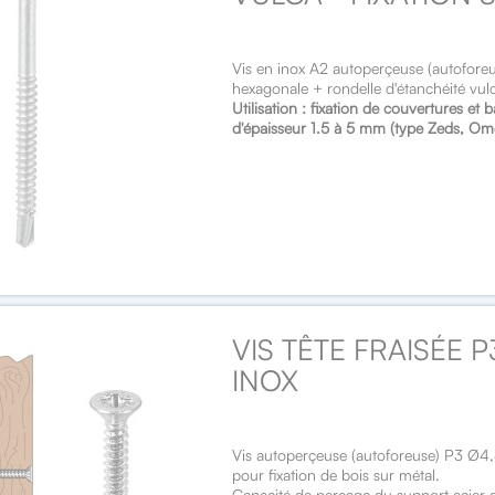
Vis en inox A2 autoperçeuse (autofore
hexagonale + rondelle d'étanchéité vul
Utilisation : fixation de couvertures et
d'épaisseur 1.5 à 5 mm (type Zeds, Ome
VIS TÊTE FRAISÉE 
INOX
Vis autoperçeuse (autoforeuse) P3 Ø4
pour fixation de bois sur métal.
Capacité de perçage du support acier 