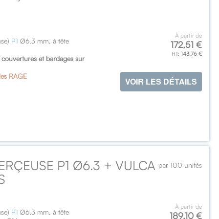
À partir de
use)
P1
Ø6,3 mm, à tête
172,51 €
143,76 €
de couvertures et bardages sur
les RAGE
VOIR LES DÉTAILS
ERÇEUSE P1 Ø6.3 + VULCA
par 100 unités
S
À partir de
use)
P1
Ø6,3 mm, à tête
189,10 €