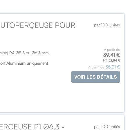
 AUTOPERÇEUSE POUR
par 100 unités
À partir de
oreuse) P4 Ø5.5 ou Ø6.3 mm,
39,41 €
32,84 €
upport Aluminium uniquement
35,21 €
À partir de
VOIR LES DÉTAILS
ERÇEUSE P1 Ø6.3 -
par 100 unités