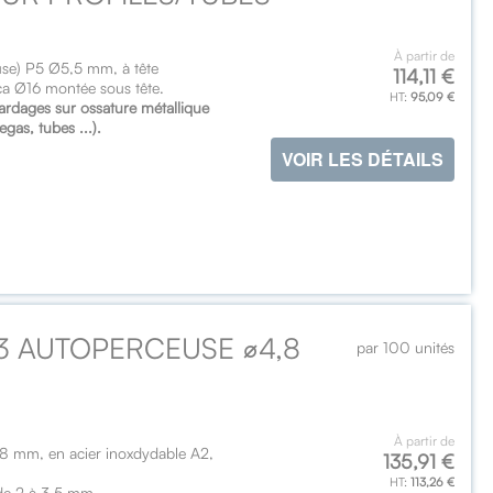
À partir de
use) P5 Ø5,5 mm, à tête
114,11 €
ca Ø16 montée sous tête.
95,09 €
 bardages sur ossature métallique
gas, tubes ...).
VOIR LES DÉTAILS
P3 AUTOPERCEUSE ⌀4,8
par 100 unités
À partir de
,8 mm, en acier inoxdydable A2,
135,91 €
113,26 €
de 2 à 3.5 mm.