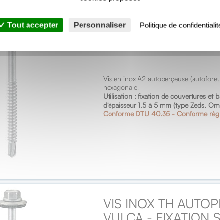
Tout accepter
Personnaliser
Politique de confidentialit
VIS INOX TH AUTOP
FIXATIONS SUR PRO
Vis en inox A2 autoperçeuse (autofore
hexagonale
.
Utilisation : fixation de couvertures et
d'épaisseur 1.5 à 5 mm (type Zeds, Ome
Conforme DTU 40.35 - Conforme règ
VIS INOX TH AUTOP
VULCA - FIXATION 