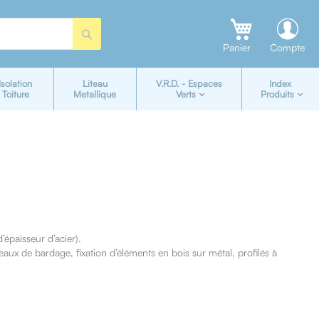
Rechercher
Panier
Compte
Isolation
Liteau
V.R.D. - Espaces
Index
Toiture
Metallique
Verts
Produits
épaisseur d’acier).
eaux de bardage, fixation d’éléments en bois sur métal, profilés à