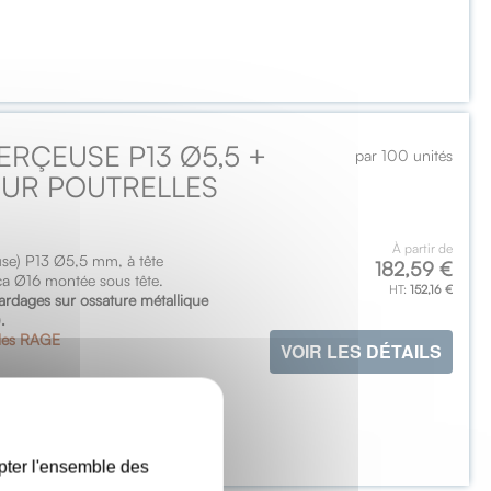
ERÇEUSE P13 Ø5,5 +
par 100 unités
 SUR POUTRELLES
À partir de
use) P13 Ø5,5 mm, à tête
182,59 €
ca Ø16 montée sous tête.
152,16 €
 bardages sur ossature métallique
.
les RAGE
VOIR LES DÉTAILS
X
pter l'ensemble des