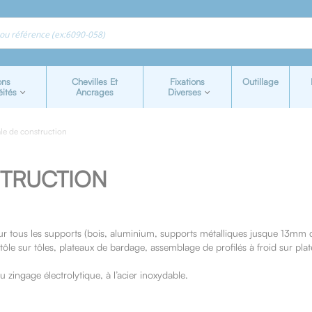
ons
Chevilles Et
Fixations
Outillage
éités
Ancrages
Diverses
ale de construction
STRUCTION
ur tous les supports (bois, aluminium, supports métalliques jusque 13mm d’
ôle sur tôles, plateaux de bardage, assemblage de profilés à froid sur plat
 zingage électrolytique, à l’acier inoxydable.