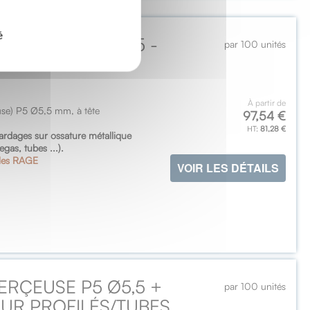
é
ERÇEUSE P5 Ø5,5 -
par 100 unités
FILÉS/TUBES
À partir de
use) P5 Ø5,5 mm, à tête
97,54 €
81,28 €
 bardages sur ossature métallique
gas, tubes ...).
les RAGE
VOIR LES DÉTAILS
ERÇEUSE P5 Ø5,5 +
par 100 unités
SUR PROFILÉS/TUBES