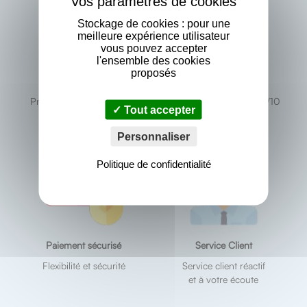
Stockage de cookies : pour une
meilleure expérience utilisateur
vous pouvez accepter
l'ensemble des cookies
proposés
Fabricant Français
Avis clients
Produit fabriqués à Thilay
Excellence prouvée : 9.7/10
Tout accepter
en France
sur Avis vérifiés
Personnaliser
Politique de confidentialité
Paiement sécurisé
Service Client
Flexibilité et sécurité
Service client réactif
et à votre écoute