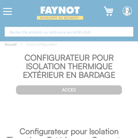
Allez
Panneau de gestion des cookies
au
contenu
Accueil
choix configurateur
CONFIGURATEUR POUR
ISOLATION THERMIQUE
EXTÉRIEUR EN BARDAGE
ACCES
Configurateur pour Isolation