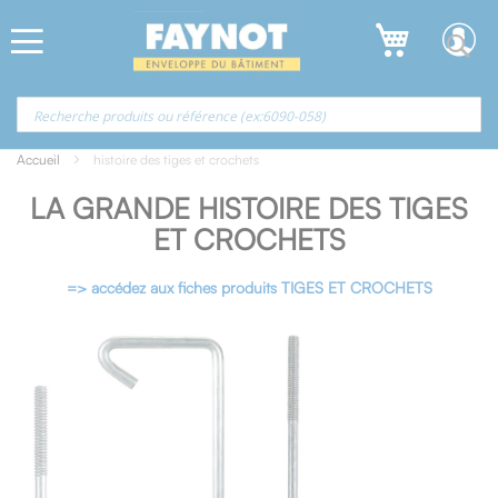
Allez
Panneau de gestion des cookies
au
contenu
Accueil
histoire des tiges et crochets
LA GRANDE HISTOIRE DES TIGES
ET CROCHETS
=> accédez aux fiches produits TIGES ET CROCHETS