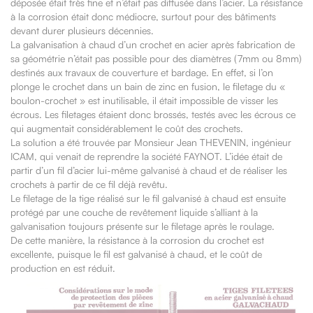
déposée était très fine et n’était pas diffusée dans l’acier. La résistance
à la corrosion était donc médiocre, surtout pour des bâtiments
devant durer plusieurs décennies.
La galvanisation à chaud d’un crochet en acier après fabrication de
sa géométrie n’était pas possible pour des diamètres (7mm ou 8mm)
destinés aux travaux de couverture et bardage. En effet, si l’on
plonge le crochet dans un bain de zinc en fusion, le filetage du «
boulon-crochet » est inutilisable, il était impossible de visser les
écrous. Les filetages étaient donc brossés, testés avec les écrous ce
qui augmentait considérablement le coût des crochets.
La solution a été trouvée par Monsieur Jean THEVENIN, ingénieur
ICAM, qui venait de reprendre la société FAYNOT. L’idée était de
partir d’un fil d’acier lui-même galvanisé à chaud et de réaliser les
crochets à partir de ce fil déjà revêtu.
Le filetage de la tige réalisé sur le fil galvanisé à chaud est ensuite
protégé par une couche de revêtement liquide s’alliant à la
galvanisation toujours présente sur le filetage après le roulage.
De cette manière, la résistance à la corrosion du crochet est
excellente, puisque le fil est galvanisé à chaud, et le coût de
production en est réduit.