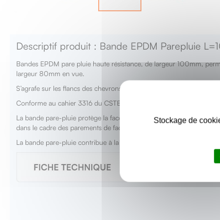
Skip
to
the
Descriptif produit : Bande EPDM Parepluie L=1
beginning
of
Bandes EPDM pare pluie haute résistance, de largeur 100mm, perme
the
largeur 80mm en vue.
images
gallery
S’agrafe sur les flancs des chevrons
Conforme au cahier 3316 du CSTB
La bande pare-pluie protège la face avant des chevrons contre les pr
Stockage de cookie
dans le cadre des parements de façade à joint ouverts sur chevrons.
La bande pare-pluie contribue à la bande conservation des bois d'os