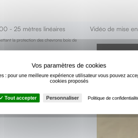
00 - 25 mètres linéaires
Vidéo de mise en
ttant la protection des chevrons bois de
ojections et/ou ruissellement d'eau de pluie,
s : pour une meilleure expérience utilisateur vous pouvez acce
cookies proposés
sature.
Tout accepter
Personnaliser
Politique de confidentialit