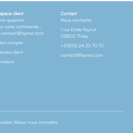
space client
Contact
ne question
Nous contacter
ur votre commande :
1 rue Emile Faynot
-contact@faynot.com
08800 Thilay
on compte
+33(0)3.24.33.70.70
ervice client
contact@faynot.com
ivraison
ookies
|
Mieux nous connaître