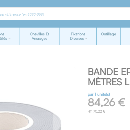
ons
Chevilles Et
Fixations
Outillage
éités
Ancrages
Diverses
BANDE EP
MÈTRES L
par 1 unité(s)
84,26 €
70,22 €