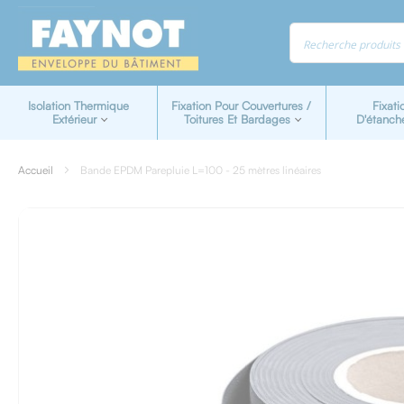
Panneau de gestion des cookies
Isolation Thermique
Fixation Pour Couvertures /
Fixati
Extérieur
Toitures Et Bardages
D'étanch
Accueil
Bande EPDM Parepluie L=100 - 25 mètres linéaires
Skip
to
the
end
of
the
images
gallery