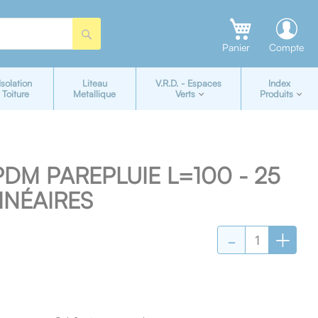
Rechercher
Panier
Compte
Isolation
Liteau
V.R.D. - Espaces
Index
Toiture
Metallique
Verts
Produits
DM PAREPLUIE L=100 - 25
INÉAIRES
-
+