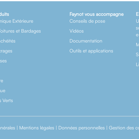
duits
Faynot vous accompagne
E
mique Extérieure
Conseils de pose
U
s
Toitures et Bardages
Vidéos
e
nchéités
Documentation
M
crages
Outils et applications
S
rses
L
re
que
 Verts
nérales
|
Mentions légales
|
Données personnelles
|
Gestion des c