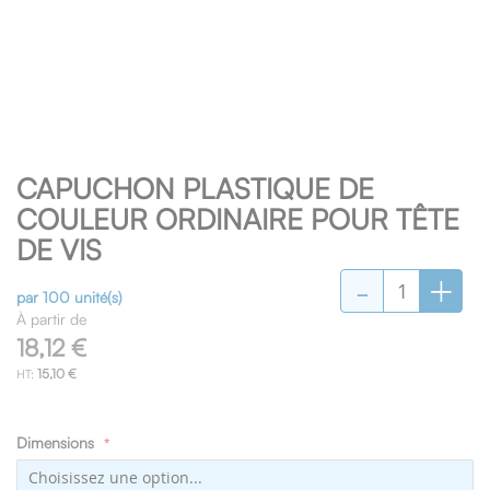
Skip
CAPUCHON PLASTIQUE DE
to
the
COULEUR ORDINAIRE POUR TÊTE
beginning
DE VIS
of
-
+
the
images
par 100 unité(s)
gallery
À partir de
18,12 €
15,10 €
Dimensions