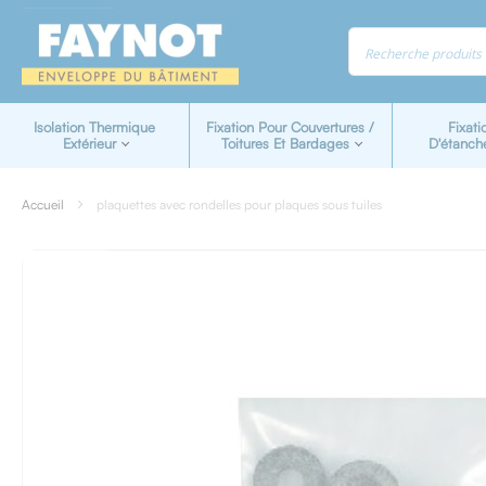
Panneau de gestion des cookies
Isolation Thermique
Fixation Pour Couvertures /
Fixati
Extérieur
Toitures Et Bardages
D'étanch
Accueil
plaquettes avec rondelles pour plaques sous tuiles
Skip
to
the
end
of
the
images
gallery