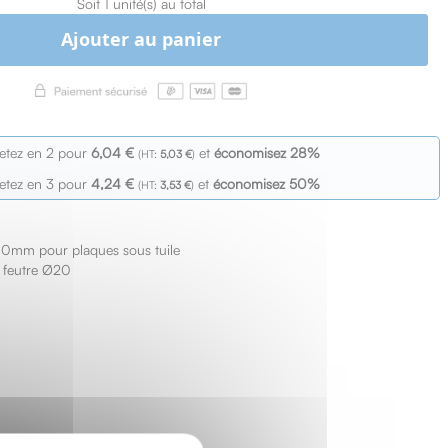
Soit 1 unité(s) au total
Ajouter au panier
etez en 2 pour
6,04 €
et
économisez
28
%
5,03 €
etez en 3 pour
4,24 €
et
économisez
50
%
3,53 €
40mm pour plaques sous tuile
é feutre Ø20