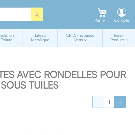
Rechercher
Panier
Compte
Isolation
Liteau
V.R.D. - Espaces
Index
Toiture
Metallique
Verts
Produits
TES AVEC RONDELLES POUR
SOUS TUILES
-
+