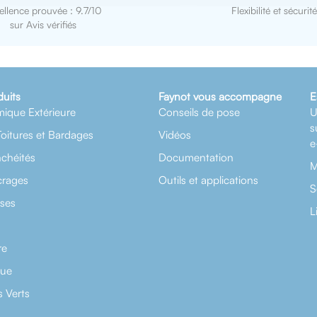
ellence prouvée : 9.7/10
Flexibilité et sécurité
sur Avis vérifiés
duits
Faynot vous accompagne
E
mique Extérieure
Conseils de pose
U
s
Toitures et Bardages
Vidéos
e
nchéités
Documentation
M
crages
Outils et applications
S
rses
L
re
que
 Verts