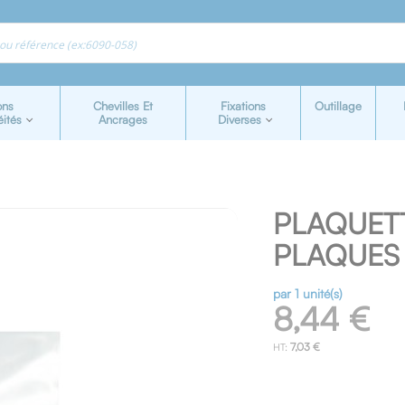
ons
Chevilles Et
Fixations
Outillage
éités
Ancrages
Diverses
PLAQUET
PLAQUES 
par 1 unité(s)
8,44 €
7,03 €