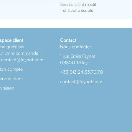
Service client réactif
et à votre écoute
space client
Contact
ne question
Nous contacter
ur votre commande :
1 rue Emile Faynot
-contact@faynot.com
08800 Thilay
on compte
+33(0)3.24.33.70.70
ervice client
contact@faynot.com
ivraison