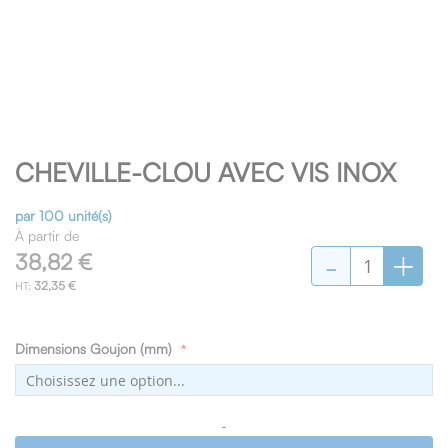
Skip
CHEVILLE-CLOU AVEC VIS INOX
to
the
beginning
par 100 unité(s)
of
À partir de
-
+
the
38,82 €
images
32,35 €
gallery
Dimensions Goujon (mm)
-