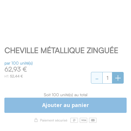
Skip
CHEVILLE MÉTALLIQUE ZINGUÉE
to
the
beginning
par 100 unité(s)
of
62,93 €
-
+
the
52,44 €
images
gallery
Soit 100 unité(s) au total
Ajouter au panier