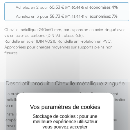
Achetez en 2 pour
60,53 €
et
économisez
4
%
50,44 €
Achetez en 3 pour
58,73 €
et
économisez
7
%
48,94 €
Cheville métallique Ø10x60 mm, par expansion en acier zingué avec
v
is en acier au carbone (DIN 931, classe 6.8).
Rondelle en acier (DIN 9021). Rondelle anti-rotation en PVC.
Appropriées pour charges moyennes sur supports pleins non
fissurés.
Descriptif produit : Cheville métallique zinguée
La protection contre la corrosion est constituée d'un revêtement
X
métallique (zingage électrolytique ISO 4042 ≥ 5μm), pour utilisation
en milieu protégé.
Installation facile grâce à la rondelle anti-rotation incorporée,
Stockage de cookies : pour une
empêchant la cheville de tourner sur elle-même ; installation au
meilleure expérience utilisateur
travers du perçage de l’élément à serrer.
vous pouvez accepter