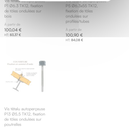
Vis têtalu autoperçeuse
Vis têtalu autoperçeuse
P1 Ø6.3 TK12, fixation
P5 Ø6.3x55 TK12,
de tôles ondulées sur
fixation de tôles
bois
ondulées sur
profilés/tubes
À partir de
100,04 €
À partir de
100,90 €
83,37 €
84,08 €
Vis têtalu autoperçeuse
P13 Ø5,5 TK12, fixation
de tôles ondulées sur
poutrelles