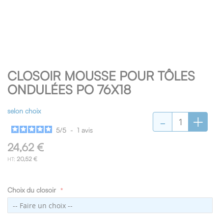
Skip
CLOSOIR MOUSSE POUR TÔLES
to
the
ONDULÉES PO 76X18
beginning
of
selon choix
-
+
the
images
5
/
5
-
1
avis
gallery
24,62 €
20,52 €
Choix du closoir