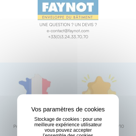
UNE QUESTION ? UN DEVIS ?
e-contact@faynot.com
+33(0)3.24.33.70.70
X
Fabricant Français
Avis clients
Stockage de cookies : pour une
meilleure expérience utilisateur
Produit fabriqués à Thilay
Excellence prouvée : 9.7/10
vous pouvez accepter
en France
sur Avis vérifiés
l'ensemble des cookies