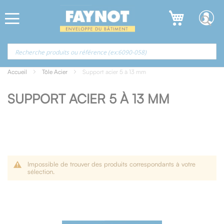
Allez
Panneau de gestion des cookies
au
contenu
Accueil
Tôle Acier
Support acier 5 à 13 mm
SUPPORT ACIER 5 À 13 MM
Impossible de trouver des produits correspondants à votre
sélection.