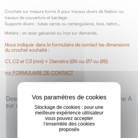
Crochets sur mesure forme A pour travaux divers de fixation ou
travaux de couverture et bardage.
Supports divers : tubes carrés ou rectangulaires, bois, béton…
Matière : en acier galvanisé ou inox sur demande.
Nous indiquer dans le formulaire de contact les dimensions
du crochet souhaité :
C1, C2 et C3 (mm) + Diamètre (
Ø
6 ou
Ø7 ou
Ø
8)
=> FORMULAIRE DE CONTACT
X
Descriptif produit : Crochets spéciaux forme A
sur mesure
Stockage de cookies : pour une
meilleure expérience utilisateur
.
vous pouvez accepter
l'ensemble des cookies
proposés