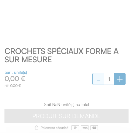
Skip
CROCHETS SPÉCIAUX FORME A
to
the
SUR MESURE
beginning
of
par . unité(s)
-
+
the
0,00 €
images
0,00 €
gallery
Soit NaN unité(s) au total
PRODUIT SUR DEMANDE