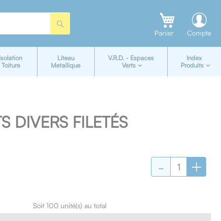
Rechercher
Panier
Compte
Isolation
Liteau
V.R.D. - Espaces
Index
Toiture
Metallique
Verts
Produits
 DIVERS FILETÉS
-
+
Soit 100 unité(s) au total