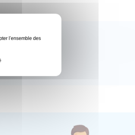
X
pter l'ensemble des
é