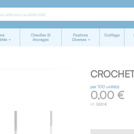
ons
Chevilles Et
Fixations
Outillage
éités
Ancrages
Diverses
CROCHETS
par 100 unité(s)
0,00 €
0,00 €