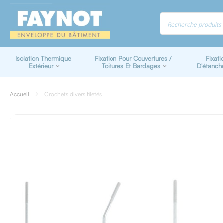
Panneau de gestion des cookies
Isolation Thermique
Fixation Pour Couvertures /
Fixati
Extérieur
Toitures Et Bardages
D'étanch
Accueil
Crochets divers filetés
Skip
to
the
end
of
the
images
gallery