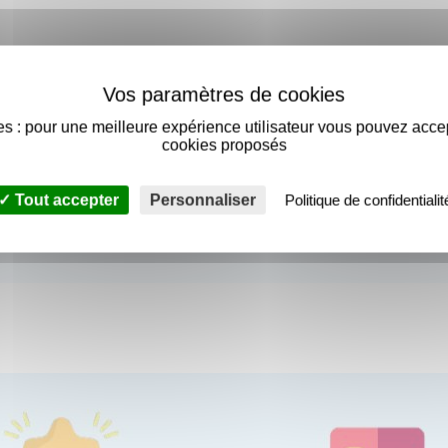
s : pour une meilleure expérience utilisateur vous pouvez acce
ppelés boulon crochet
cookies proposés
anisation à; chaud en continu (couche de zinc
on polluée)
Tout accepter
Personnaliser
Politique de confidentialit
mosphère marine, présence d'éléments
ox A2 ou A4 selon l'atmosphère)