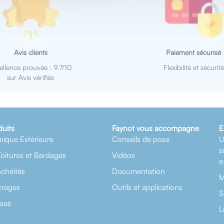
Avis clients
Paiement sécurisé
ellence prouvée : 9.7/10
Flexibilité et sécurité
sur Avis vérifiés
duits
Faynot vous accompagne
E
mique Extérieure
Conseils de pose
U
s
Toitures et Bardages
Vidéos
e
nchéités
Documentation
M
crages
Outils et applications
S
rses
L