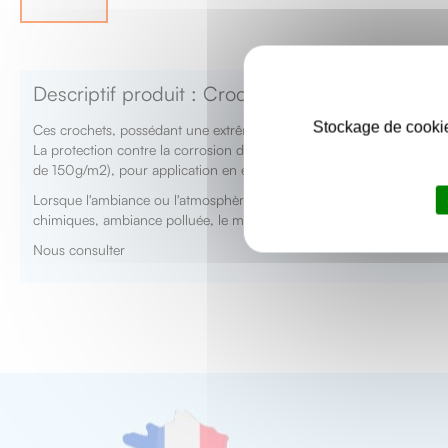
Skip
to
the
Descriptif produit : Crochets divers filetés
beginning
of
Stockage de cookie
Ces crochets, possédant une extrêmitée filetée, sont couramment a
the
La protection contre la corrosion des crochets est réalisée par galv
images
de 150g/m2), pour application en extè;rieur (atmosphère normale n
gallery
Lorsque l'ambiance ou l'atmosphère est corrosive ou agressive (at
chimiques, ambiance polluée, le matériaux inox est à privilégier (in
Nous consulter