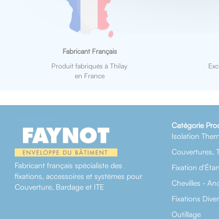
Fabricant Français
Produit fabriqués à Thilay
Exc
en France
Catégorie Pro
Isolation Ther
Couvertures, 
Fabricant français spécialiste des
Fixation d'Éta
fixations, accessoires et systèmes pour
Chevilles - An
Couverture, Bardage et ITE
Fixations Dive
Outillage