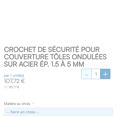
Skip
CROCHET DE SÉCURITÉ POUR
to
the
COUVERTURE TÔLES ONDULÉES
beginning
SUR ACIER ÉP. 1.5 À 5 MM
of
-
+
the
images
par 1 unité(s)
107,72 €
gallery
89,77 €
Matière au choix