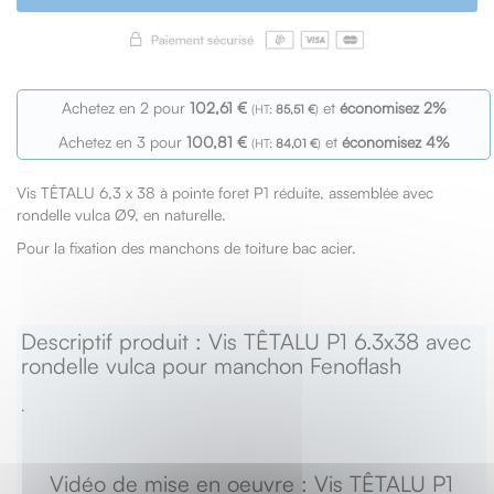
Achetez en 2 pour
102,61 €
et
économisez
2
%
85,51 €
Achetez en 3 pour
100,81 €
et
économisez
4
%
84,01 €
Vis TÊTALU 6,3 x 38 à pointe foret P1 réduite, assemblée avec
rondelle vulca Ø9, en naturelle.
Pour la fixation des manchons de toiture bac acier.
Descriptif produit : Vis TÊTALU P1 6.3x38 avec
rondelle vulca pour manchon Fenoflash
.
Vidéo de mise en oeuvre : Vis TÊTALU P1