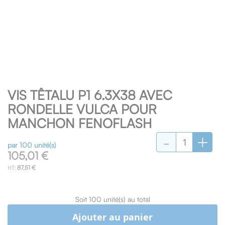
Skip
VIS TÊTALU P1 6.3X38 AVEC
to
the
RONDELLE VULCA POUR
beginning
MANCHON FENOFLASH
of
-
+
the
images
par 100 unité(s)
105,01 €
gallery
87,51 €
Soit 100 unité(s) au total
Ajouter au panier