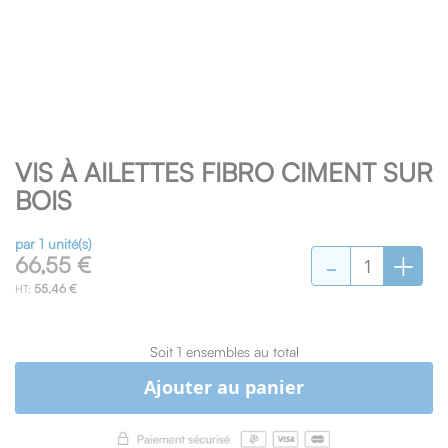
Skip
VIS À AILETTES FIBRO CIMENT SUR
to
the
BOIS
beginning
of
par 1 unité(s)
-
+
the
66,55 €
images
55,46 €
gallery
Soit 1 ensembles au total
Ajouter au panier