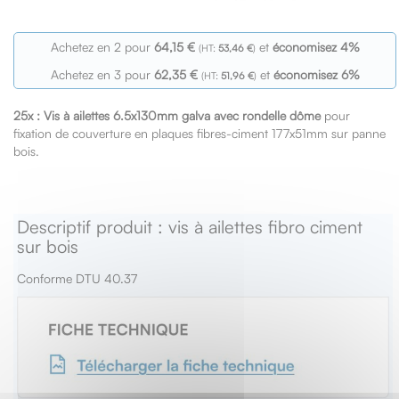
Achetez en 2 pour
64,15 €
et
économisez
4
%
53,46 €
Achetez en 3 pour
62,35 €
et
économisez
6
%
51,96 €
25x : Vis à ailettes 6.5x130mm galva avec rondelle dôme
pour
fixation de couverture en plaques fibres-ciment 177x51mm sur panne
bois.
Descriptif produit : vis à ailettes fibro ciment
sur bois
Conforme DTU 40.37