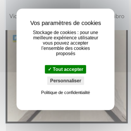
X
Vidéo de mise en oeuvre : vis à ailettes fibro
ciment sur bois
Stockage de cookies : pour une
meilleure expérience utilisateur
vous pouvez accepter
l'ensemble des cookies
proposés
Tout accepter
Personnaliser
Politique de confidentialité