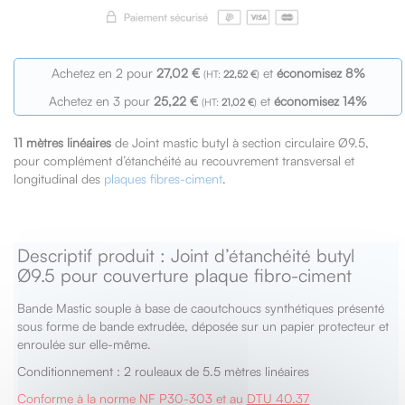
Achetez en 2 pour
27,02 €
et
économisez
8
%
22,52 €
Achetez en 3 pour
25,22 €
et
économisez
14
%
21,02 €
11 mètres linéaires
de Joint mastic butyl à section circulaire Ø9.5,
pour complément d’étanchéité au recouvrement transversal et
longitudinal des
plaques fibres-ciment
.
Descriptif produit : Joint d’étanchéité butyl
Ø9.5 pour couverture plaque fibro-ciment
Bande Mastic souple à base de caoutchoucs synthétiques présenté
sous forme de bande extrudée, déposée sur un papier protecteur et
enroulée sur elle-même.
Conditionnement : 2 rouleaux de 5.5 mètres linéaires
Conforme à la norme NF P30-303 et au
DTU 40.37