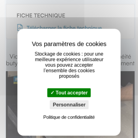
X
Stockage de cookies : pour une
Vidéo de mise en oeuvre : Joint d’étanchéité
meilleure expérience utilisateur
butyl Ø9.5 pour couverture plaque fibro-ciment
vous pouvez accepter
l'ensemble des cookies
proposés
Tout accepter
Personnaliser
Politique de confidentialité