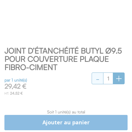
Skip
JOINT D’ÉTANCHÉITÉ BUTYL Ø9.5
to
the
POUR COUVERTURE PLAQUE
beginning
FIBRO-CIMENT
of
-
+
the
images
par 1 unité(s)
29,42 €
gallery
24,52 €
Soit 1 unité(s) au total
Ajouter au panier