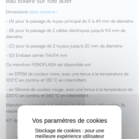
eau solaire sur tôle acier
Dimensions
selon schéma
:
- (A) pour le passage du tuyau principal de 0 à 49 mm de diamètre
- (B) pour le passage de 2 câbles électriques jusqu'à 9.5 mm de
diamètre
- (C) pour le passage de 2 tuyaux jusqu'à 20 mm de diamètre
- (D) Embase carrée 114x114 mm
Ce manchon FENOFLASH est disponible soit
- en EPDM de couleur noire, avec une tenue à la température de
100°C en continu et 135 °C en intermittent.
- en Silicone de couleur rouge, avec une tenue à la température de
220°C en continu et 260 °C en intermittent.
Manchons vulcanisés sur embase en aluminium déformable. Ils
résistent aux UV et intempéries.
X
KIT de fixations : 20 vis + silicone en option
Stockage de cookies : pour une
meilleure expérience utilisateur