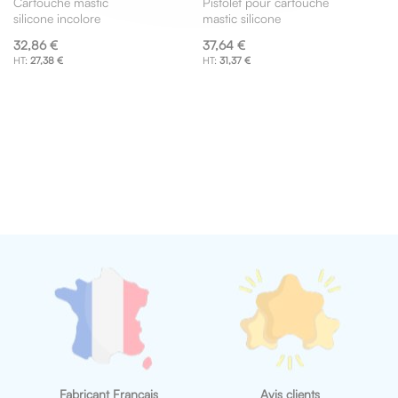
Cartouche mastic
Pistolet pour cartouche
Ajouter
Ajouter
silicone incolore
mastic silicone
au
au
panier
panier
32,86 €
37,64 €
27,38 €
31,37 €
Fabricant Français
Avis clients