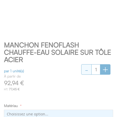
Skip
MANCHON FENOFLASH
to
the
CHAUFFE-EAU SOLAIRE SUR TÔLE
beginning
ACIER
of
-
+
the
images
par 1 unité(s)
gallery
À partir de
92,94 €
77,45 €
Matériau