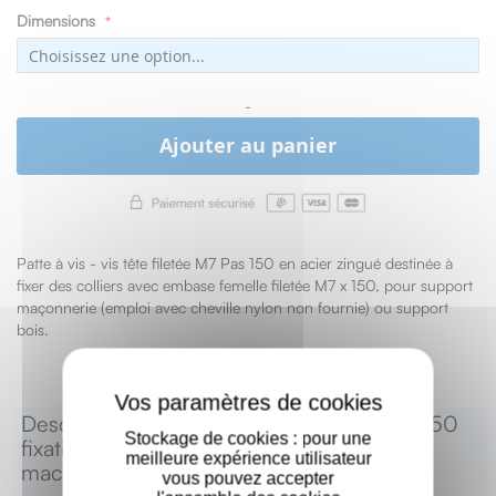
Dimensions
-
Ajouter au panier
Patte à vis - vis tête filetée M7 Pas 150 en acier zingué
destinée à
fixer des colliers avec embase femelle filetée M7 x 150, pour support
maçonnerie (emploi avec cheville nylon non fournie) ou support
bois.
X
Descriptif produit : Patte à vis filetée M7x150
Stockage de cookies : pour une
fixation de colliers de descentes d'eau sur
meilleure expérience utilisateur
maconnerie ou bois
vous pouvez accepter