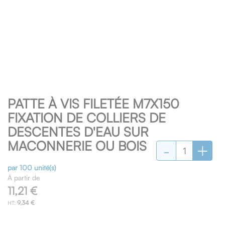
Skip
PATTE À VIS FILETÉE M7X150
to
the
FIXATION DE COLLIERS DE
beginning
DESCENTES D'EAU SUR
of
-
+
MACONNERIE OU BOIS
the
images
gallery
par 100 unité(s)
À partir de
11,21 €
9,34 €