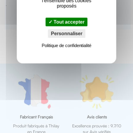
l'ensemble des cookies
.
proposés
Tout accepter
Personnaliser
Politique de confidentialité
Fabricant Français
Avis clients
Produit fabriqués à Thilay
Excellence prouvée : 9.7/10
en France
sur Avis vérifiés