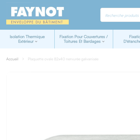
Panneau de gestion des cookies
Isolation Thermique
Fixation Pour Couvertures /
Fixati
Extérieur
Toitures Et Bardages
D'étanch
Accueil
Plaquette ovale 82x40 nervurée galvanisée
Skip
to
the
end
of
the
images
gallery