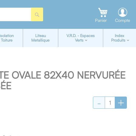
Rechercher
Panier
Compte
Isolation
Liteau
V.R.D. - Espaces
Index
Toiture
Metallique
Verts
Produits
TE OVALE 82X40 NERVURÉE
SÉE
-
+