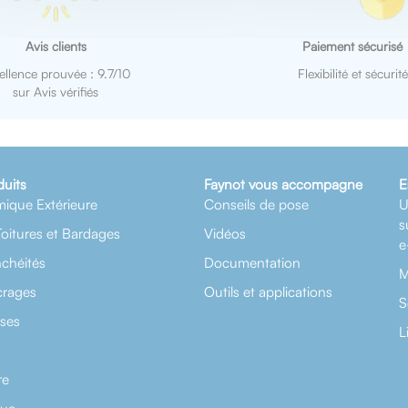
Avis clients
Paiement sécurisé
ellence prouvée : 9.7/10
Flexibilité et sécurité
sur Avis vérifiés
duits
Faynot vous accompagne
E
mique Extérieure
Conseils de pose
U
s
Toitures et Bardages
Vidéos
e
nchéités
Documentation
M
crages
Outils et applications
S
rses
L
re