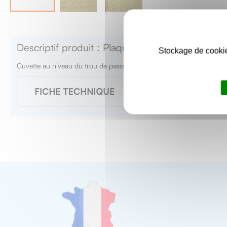
Skip
to
the
Descriptif produit : Plaquette ovale 82x40 ner
beginning
Stockage de cookie
of
Cuvette au niveau du trou de passage de la vis de fixation.
the
images
gallery