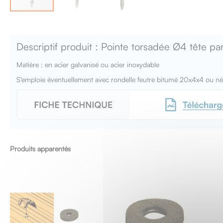
Skip
to
the
Descriptif produit : Pointe torsadée Ø4 tête pa
beginning
of
Matière : en acier galvanisé ou acier inoxydable
the
images
S'emploie éventuellement avec rondelle feutre bitumé 20x4x4 ou
gallery
Produits apparentés