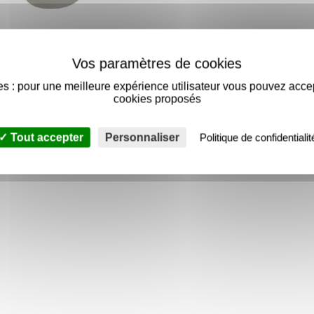
Rondelle d'étanchéité
Ø14 néoprène EPDM
s : pour une meilleure expérience utilisateur vous pouvez acce
cookies proposés
À partir de
11,70 €
9,75 €
Tout accepter
Personnaliser
Politique de confidentialit