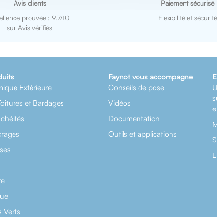
Avis clients
Paiement sécurisé
ellence prouvée : 9.7/10
Flexibilité et sécurité
sur Avis vérifiés
duits
Faynot vous accompagne
E
mique Extérieure
Conseils de pose
U
s
Toitures et Bardages
Vidéos
e
nchéités
Documentation
M
crages
Outils et applications
S
rses
L
re
que
 Verts