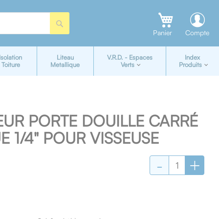
Rechercher
Panier
Compte
Isolation
Liteau
V.R.D. - Espaces
Index
Toiture
Metallique
Verts
Produits
EUR PORTE DOUILLE CARRÉ
UE 1/4" POUR VISSEUSE
-
+