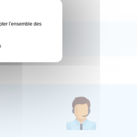
X
pter l'ensemble des
é