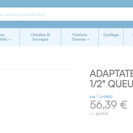
ons
Chevilles Et
Fixations
Outillage
éités
Ancrages
Diverses
ADAPTAT
1/2" QUE
par 1 unité(s)
56,39 €
46,99 €