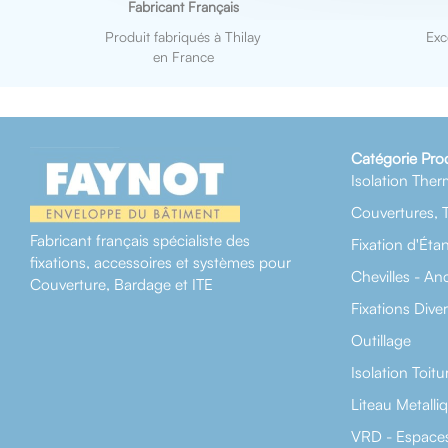
Fabricant Français
Produit fabriqués à Thilay
Exc
en France
Catégorie Pro
Isolation Ther
Couvertures, 
Fabricant français spécialiste des
Fixation d'Éta
fixations, accessoires et systèmes pour
Chevilles - An
Couverture, Bardage et ITE
Fixations Dive
Outillage
Isolation Toitu
Liteau Metalli
VRD - Espaces