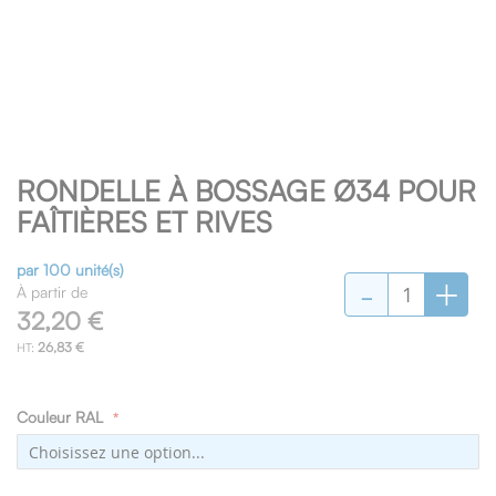
Skip
RONDELLE À BOSSAGE Ø34 POUR
to
the
FAÎTIÈRES ET RIVES
beginning
of
par 100 unité(s)
-
+
the
À partir de
images
32,20 €
gallery
26,83 €
Couleur RAL