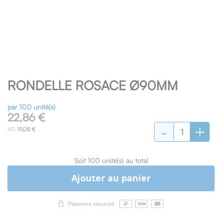
Skip
RONDELLE ROSACE Ø90MM
to
the
beginning
par 100 unité(s)
of
22,86 €
-
+
the
19,05 €
images
gallery
Soit 100 unité(s) au total
Ajouter au panier