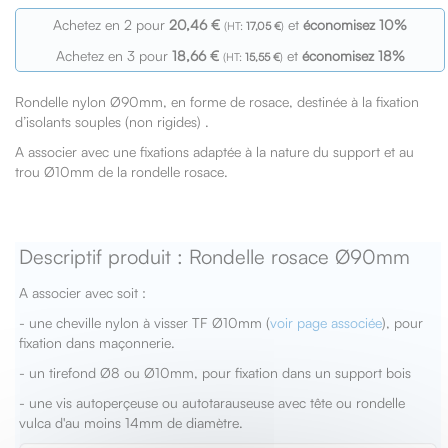
Achetez en 2 pour
20,46 €
et
économisez
10
%
17,05 €
Achetez en 3 pour
18,66 €
et
économisez
18
%
15,55 €
Rondelle nylon Ø90mm, en forme de rosace, destinée à la fixation
d’isolants souples (non rigides) .
A associer avec une fixations adaptée à la nature du support et au
trou Ø10mm de la rondelle rosace.
Descriptif produit : Rondelle rosace Ø90mm
A associer avec soit :
- une cheville nylon à visser TF Ø10mm (
voir page associée
), pour
fixation dans maçonnerie.
- un tirefond Ø8 ou Ø10mm, pour fixation dans un support bois
- une vis autoperçeuse ou autotarauseuse avec tête ou rondelle
vulca d'au moins 14mm de diamètre.