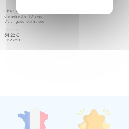
Cheville plastique
diamètre 8 et 10 avec
Vis zinguée tête fraisée
À partir de
34,22 €
28,52 €