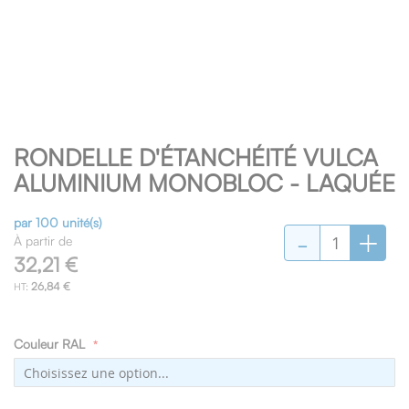
Skip
RONDELLE D'ÉTANCHÉITÉ VULCA
to
the
ALUMINIUM MONOBLOC - LAQUÉE
beginning
of
par 100 unité(s)
-
+
the
À partir de
images
32,21 €
gallery
26,84 €
Couleur RAL