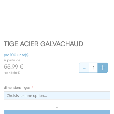
Skip
TIGE ACIER GALVACHAUD
to
the
beginning
par 100 unité(s)
of
À partir de
-
+
the
55,99 €
images
46,66 €
gallery
dimensions tiges
-