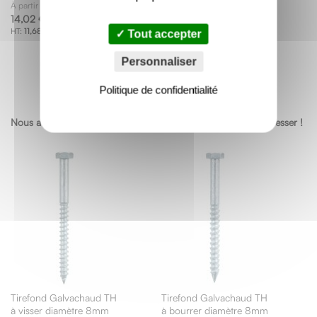
À partir de
14,02 €
À partir de
12,34 €
11,68 €
Tout accepter
10,28 €
Personnaliser
Politique de confidentialité
Nous avons trouvé d’autres produits qui pourraient vous intéresser !
Tirefond Galvachaud TH
Tirefond Galvachaud TH
à visser diamètre 8mm
à bourrer diamètre 8mm