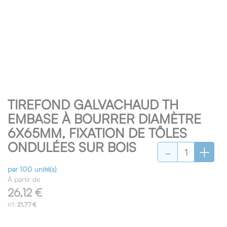
Skip
TIREFOND GALVACHAUD TH
to
the
EMBASE À BOURRER DIAMÈTRE
beginning
6X65MM, FIXATION DE TÔLES
of
-
+
ONDULÉES SUR BOIS
the
images
gallery
par 100 unité(s)
À partir de
26,12 €
21,77 €