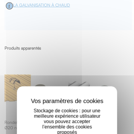
LA GALVANISATION À CHAUD
Produits apparentés
X
Stockage de cookies : pour une
meilleure expérience utilisateur
vous pouvez accepter
Rondelle d'étanchéité
Plaquette acier galvanisé
l'ensemble des cookies
Ø20 néoprène EPDM
naturel pour tôle
proposés
ondulée