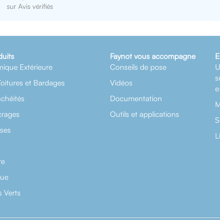
sur Avis vérifiés
duits
Faynot vous accompagne
E
mique Extérieure
Conseils de pose
U
s
Toitures et Bardages
Vidéos
e
nchéités
Documentation
M
crages
Outils et applications
S
rses
L
re
que
 Verts