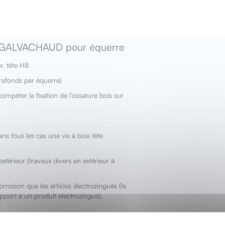
40 GALVACHAUD pour équerre
, tête H8
irefonds par équerre)
mpéter la fixation de l’ossature bois sur
ans tous les cas une vis à bois tête
extérieur (travaux divers en extérieur à
rrosion que les articles électrozingués (la
pport à un produit électrozingué).