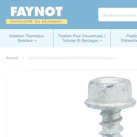
Panneau de gestion des cookies
Isolation Thermique
Fixation Pour Couvertures /
Fixati
Extérieur
Toitures Et Bardages
D'étanch
Accueil
Tirefond TH Embase 5x40 GALVACHAUD pour équerre
Skip
to
the
end
of
the
images
gallery