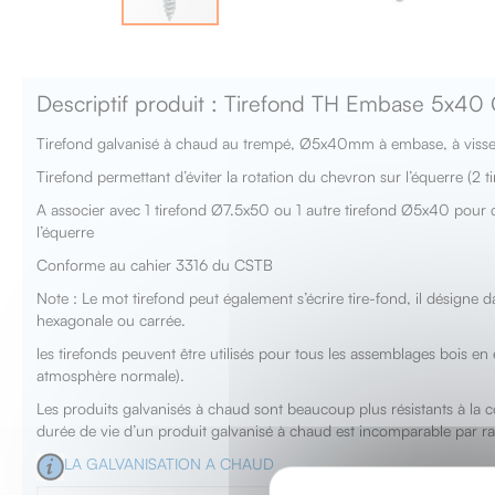
Skip
to
the
Descriptif produit : Tirefond TH Embase 5x
beginning
of
Tirefond galvanisé à chaud au trempé, Ø5x40mm à embase, à visser
the
images
Tirefond permettant d’éviter la rotation du chevron sur l’équerre (2 t
gallery
A associer avec 1 tirefond Ø7.5x50 ou 1 autre tirefond Ø5x40 pour co
l’équerre
Conforme au cahier 3316 du CSTB
Note : Le mot tirefond peut également s’écrire tire-fond, il désigne d
hexagonale ou carrée.
les tirefonds peuvent être utilisés pour tous les assemblages bois en 
atmosphère normale).
Les produits galvanisés à chaud sont beaucoup plus résistants à la co
durée de vie d’un produit galvanisé à chaud est incomparable par ra
LA GALVANISATION A CHAUD