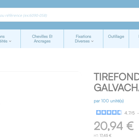
ons
Chevilles Et
Fixations
Outillage
éités
Ancrages
Diverses
TIREFON
GALVACH
par 100 unité(s)
4.7
/
5
20,94 €
17,45 €