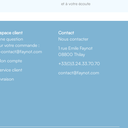
et à votre écoute
space client
Contact
ne question
Nous contacter
ur votre commande :
1 rue Emile Faynot
-contact@faynot.com
08800 Thilay
on compte
+33(0)3.24.33.70.70
ervice client
contact@faynot.com
ivraison