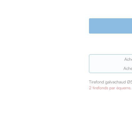
Ach
Ache
Tirefond galvachaud Ø5x
2 tirefonds par équerre.