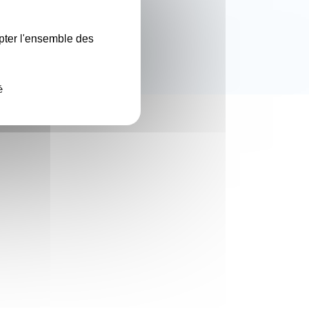
pter l'ensemble des
é