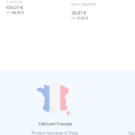
À partir de
pour équerre
panier
106,07 €
25,87 €
88,39 €
21,56 €
Fabricant Français
Produit fabriqués à Thilay
Exc