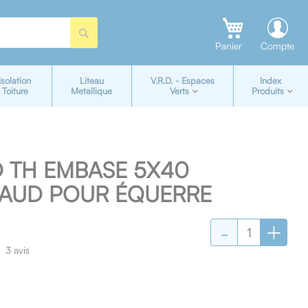
Rechercher
Panier
Compte
Isolation
Liteau
V.R.D. - Espaces
Index
Toiture
Metallique
Verts
Produits
D TH EMBASE 5X40
AUD POUR ÉQUERRE
-
+
-
3
avis