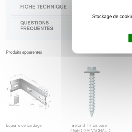
Stockage de cookie
Produits apparentés
Equerre de bardage
Tirefond TH Embase
Ajouter
7,5x50 GALVACHAUD
au