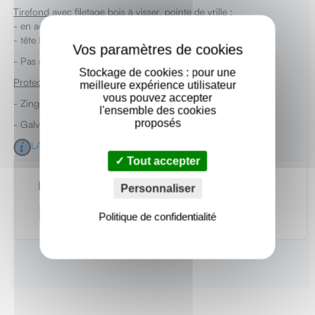
Tirefond avec filetage bois à visser, pointe de vrille :
- en acier à résistance élevée de frappe à froid
X
- tête hexagonale de 17mm
- Pas du filetage : 4mm
Stockage de cookies : pour une
Protection au choix :
meilleure expérience utilisateur
vous pouvez accepter
- Zingué
l'ensemble des cookies
proposés
- Galvachaud
LA GALVANISATION A CHAUD
Tout accepter
Personnaliser
Politique de confidentialité