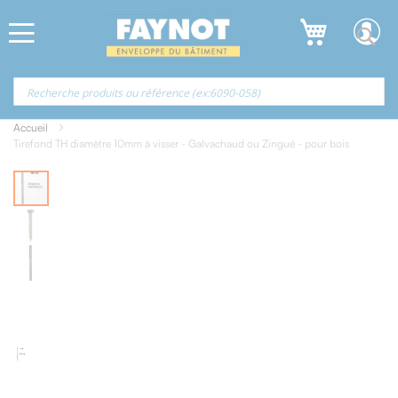
Allez
Panneau de gestion des cookies
au
contenu
Accueil
Tirefond TH diamètre 10mm à visser - Galvachaud ou Zingué - pour bois
Skip
to
the
end
of
the
images
gallery