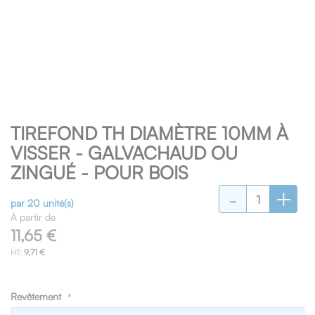
Skip
TIREFOND TH DIAMÈTRE 10MM À
to
the
VISSER - GALVACHAUD OU
beginning
ZINGUÉ - POUR BOIS
of
-
+
the
images
par 20 unité(s)
gallery
À partir de
11,65 €
9,71 €
Revêtement