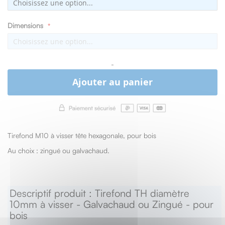
Dimensions
-
Ajouter au panier
Tirefond M10 à visser tête hexagonale, pour bois
Au choix : zingué ou galvachaud.
Descriptif produit : Tirefond TH diamètre
10mm à visser - Galvachaud ou Zingué - pour
bois