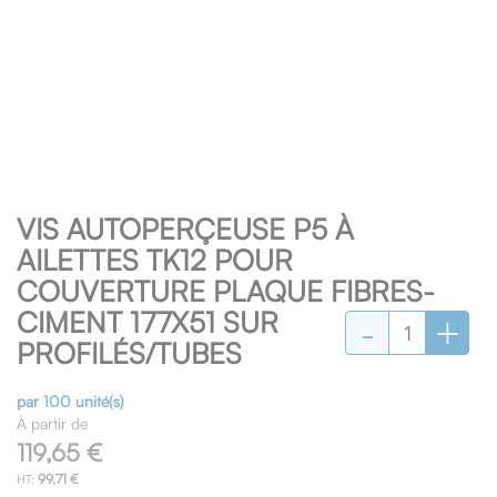
Skip
VIS AUTOPERÇEUSE P5 À
to
the
AILETTES TK12 POUR
beginning
COUVERTURE PLAQUE FIBRES-
of
-
+
CIMENT 177X51 SUR
the
images
PROFILÉS/TUBES
gallery
par 100 unité(s)
À partir de
119,65 €
99,71 €