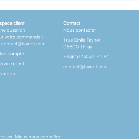
space client
Contact
ne question
Nous contacter
ur votre commande :
1 rue Emile Faynot
-contact@faynot.com
08800 Thilay
on compte
+33(0)3.24.33.70.70
ervice client
contact@faynot.com
ivraison
ookies
|
Mieux nous connaître