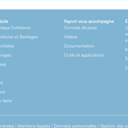
duits
Faynot vous accompagne
E
mique Extérieure
Conseils de pose
U
s
Toitures et Bardages
Vidéos
e
nchéités
Documentation
M
crages
Outils et applications
S
rses
L
re
que
 Verts
nérales
|
Mentions légales
|
Données personnelles
|
Gestion des c