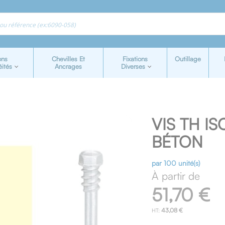
ons
Chevilles Et
Fixations
Outillage
éités
Ancrages
Diverses
VIS TH I
BÉTON
par 100 unité(s)
À partir de
51,70 €
43,08 €