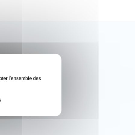
X
pter l'ensemble des
é