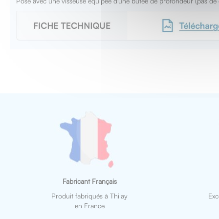
Pose avec une visseuse équipée d'une butée de profondeur (pas de c
Fabricant Français
Produit fabriqués à Thilay
Exc
en France