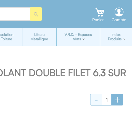
Rechercher
Panier
Compte
Isolation
Liteau
V.R.D. - Espaces
Index
Toiture
Metallique
Verts
Produits
SOLANT DOUBLE FILET 6.3 SUR
-
+