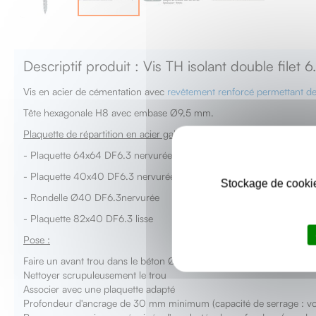
Skip
to
the
Descriptif produit : Vis TH isolant double filet 
beginning
of
Vis en acier de cémentation avec
revêtement renforcé permettant de 
the
images
Tête hexagonale H8 avec embase Ø9,5 mm.
gallery
Plaquette de répartition en acier galvanisée Z275 :
- Plaquette 64x64 DF6.3 nervurée
- Plaquette 40x40 DF6.3 nervurée
Stockage de cookie
- Rondelle Ø40 DF6.3nervurée
- Plaquette 82x40 DF6.3 lisse
Pose :
Faire un avant trou dans le béton Ø5 à Ø5,5 mm selon la qualité du b
Nettoyer scrupuleusement le trou
Associer avec une plaquette adapté
Profondeur d'ancrage de 30 mm minimum (capacité de serrage : voi