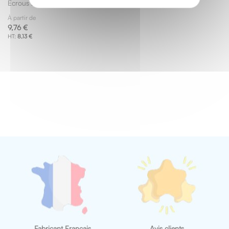
Ecrous zingués
À partir de
9,76 €
8,13 €
Fabricant Français
Avis clients