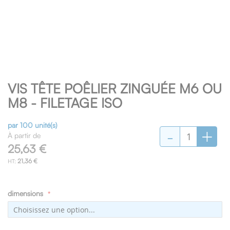
Skip
VIS TÊTE POÊLIER ZINGUÉE M6 OU
to
the
M8 - FILETAGE ISO
beginning
of
par 100 unité(s)
-
+
the
À partir de
images
25,63 €
gallery
21,36 €
dimensions