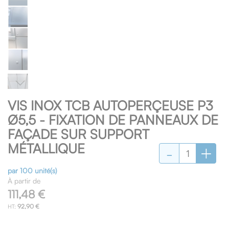
Skip
VIS INOX TCB AUTOPERÇEUSE P3
to
the
Ø5,5 - FIXATION DE PANNEAUX DE
beginning
FAÇADE SUR SUPPORT
of
-
+
MÉTALLIQUE
the
images
gallery
par 100 unité(s)
À partir de
111,48 €
92,90 €