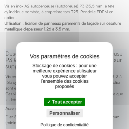
Vis en inox A2 autoperçeuse (autoforeuse) P3 Ø5,5 mm, à tête
cylindrique bombée, à empreinte torx T25. Rondelle EDPM en
option.
Utilisation : fixation de panneaux parements de façade sur ossature
métallique d'épaisseur 1.26 à 3.5 mm.
X
Descriptif produit : Vis inox TCB autoperçeuse
P3 Ø5,5 - Fixation de panneaux de façade sur
support métallique
Stockage de cookies : pour une
meilleure expérience utilisateur
vous pouvez accepter
Vis en acier inoxydable A2 (X5CrNi18-10) selon NF EN 10088-3 à
l'ensemble des cookies
tête cylindrique bombée. La pointe foreuse et le filet d’introduction
proposés
sont en acier cémenté.
Ces vis doivent toujours être vissées dans le support jusqu’à ce que
le début de la partie inox l’ait traversée.
Tout accepter
Assemblée avec rondelle EPDM Ø 10 mm (selon choix).
Personnaliser
Filet Ø 5,5 mm (Pas = 1,80). Capacité de perçage 1,26 à 3,5 mm
(minimum 2 x 0,63 mm).
Politique de confidentialité