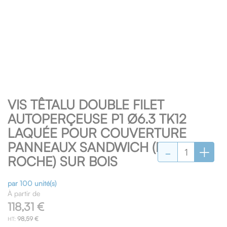
Skip
VIS TÊTALU DOUBLE FILET
to
the
AUTOPERÇEUSE P1 Ø6.3 TK12
beginning
LAQUÉE POUR COUVERTURE
of
-
+
PANNEAUX SANDWICH (LAINE DE
the
images
ROCHE) SUR BOIS
gallery
par 100 unité(s)
À partir de
118,31 €
98,59 €