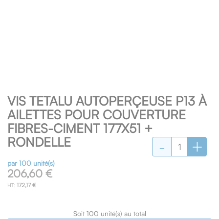
Skip
VIS TETALU AUTOPERÇEUSE P13 À
to
the
AILETTES POUR COUVERTURE
beginning
FIBRES-CIMENT 177X51 +
of
-
+
RONDELLE
the
images
gallery
par 100 unité(s)
206,60 €
172,17 €
Soit 100 unité(s) au total