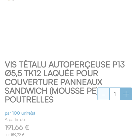
Skip
VIS TÊTALU AUTOPERÇEUSE P13
to
the
Ø5,5 TK12 LAQUÉE POUR
beginning
COUVERTURE PANNEAUX
of
-
+
SANDWICH (MOUSSE PE) SUR
the
images
POUTRELLES
gallery
par 100 unité(s)
À partir de
191,66 €
159,72 €