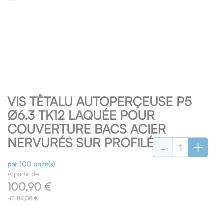
Skip
VIS TÊTALU AUTOPERÇEUSE P5
to
the
Ø6.3 TK12 LAQUÉE POUR
beginning
COUVERTURE BACS ACIER
of
-
+
NERVURÉS SUR PROFILÉS/TUBES
the
images
gallery
par 100 unité(s)
À partir de
100,90 €
84,08 €