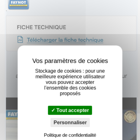
X
Vidéo de mise en oeuvre : Vis têtalu
Stockage de cookies : pour une
autoperçeuse P5 Ø6.3 TK12 laquée pour
meilleure expérience utilisateur
couverture bacs acier nervurés sur
vous pouvez accepter
l'ensemble des cookies
profilés/tubes
proposés
Tout accepter
Personnaliser
Politique de confidentialité