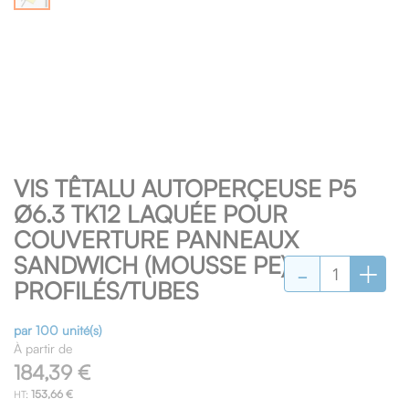
Skip
VIS TÊTALU AUTOPERÇEUSE P5
to
the
Ø6.3 TK12 LAQUÉE POUR
beginning
COUVERTURE PANNEAUX
of
-
+
SANDWICH (MOUSSE PE) SUR
the
images
PROFILÉS/TUBES
gallery
par 100 unité(s)
À partir de
184,39 €
153,66 €