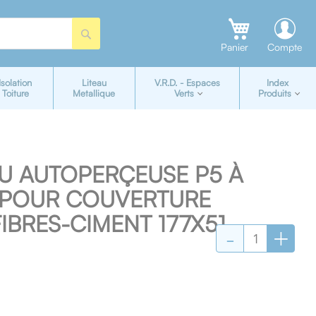
Rechercher
Panier
Compte
Isolation
Liteau
V.R.D. - Espaces
Index
Toiture
Metallique
Verts
Produits
LU AUTOPERÇEUSE P5 À
S POUR COUVERTURE
IBRES-CIMENT 177X51
-
+