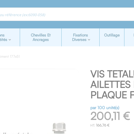
ons
Chevilles Et
Fixations
Outillage
éités
Ancrages
Diverses
ciment 177x51
VIS TETA
AILETTE
PLAQUE F
par 100 unité(s)
200,11 €
166,76 €