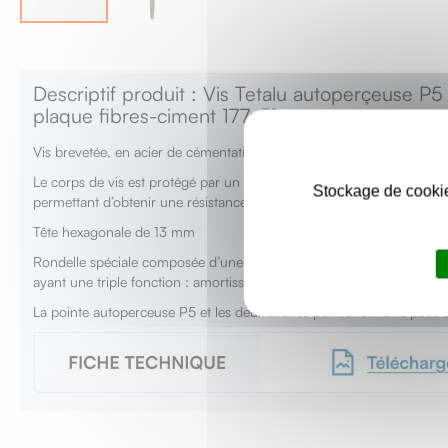
Skip
to
the
Descriptif produit : Vis Tetalu autoperçeuse P5
beginning
plaque fibres-ciment 177x51
of
the
Vis brevetée, en acier de cémentation avec tête naturel en alliage d
images
gallery
Le corps de vis est protégé par un revêtement métallique renforcé 
Stockage de cookie
permettant d’obtenir une résistance à la corrosion d’au moins 12 cy
Tête hexagonale de 13 mm
Rondelle spéciale composée d’une rondelle conique acier solidair
ayant une triple fonction : amortisseur, ressort, étanchéité.
La pointe autoperceuse P5 et les deux ailettes permettent une pose 