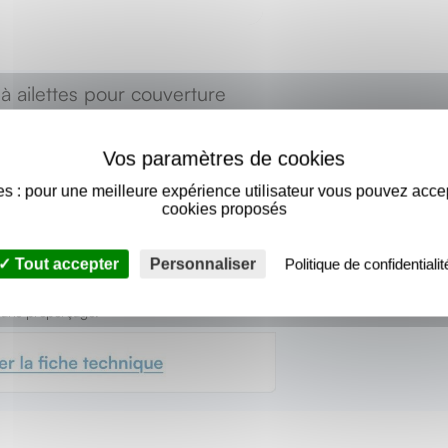
 à ailettes pour couverture
’aluminium
(ZN) + revêtement superficiel complémentaire
s : pour une meilleure expérience utilisateur vous pouvez acce
cles Kesternich
TK12
selon NFT 30-055.
cookies proposés
e d’une rondelle EPDM Ø25, en forme de dôme
Tout accepter
Personnaliser
Politique de confidentialit
sans préperçage.