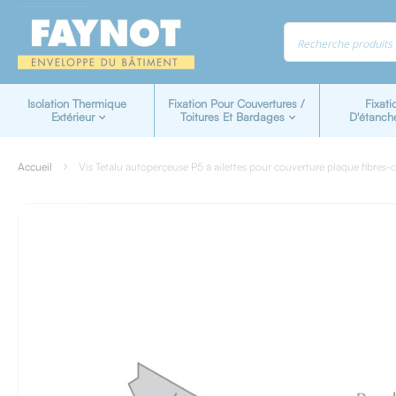
Panneau de gestion des cookies
Isolation Thermique
Fixation Pour Couvertures /
Fixati
Extérieur
Toitures Et Bardages
D'étanch
Accueil
Vis Tetalu autoperçeuse P5 à ailettes pour couverture plaque fibres-
Skip
to
the
end
of
the
images
gallery