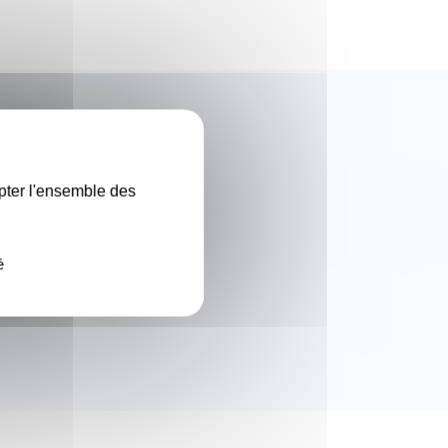
X
pter l'ensemble des
é