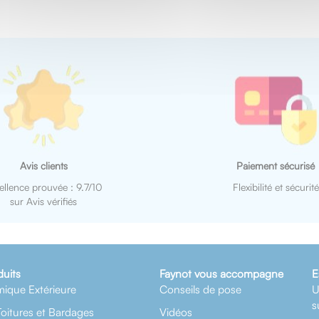
Avis clients
Paiement sécurisé
ellence prouvée : 9.7/10
Flexibilité et sécurité
sur Avis vérifiés
duits
Faynot vous accompagne
E
mique Extérieure
Conseils de pose
U
s
Toitures et Bardages
Vidéos