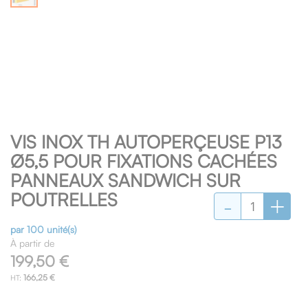
Skip
VIS INOX TH AUTOPERÇEUSE P13
to
the
Ø5,5 POUR FIXATIONS CACHÉES
beginning
PANNEAUX SANDWICH SUR
of
-
+
POUTRELLES
the
images
gallery
par 100 unité(s)
À partir de
199,50 €
166,25 €