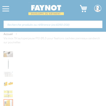
Allez
Panneau de gestion des cookies
au
contenu
Accueil
Vis inox TH autoperçeuse P13 Ø5,5 pour fixations cachées panneaux sandwich
sur poutrelles
Skip
to
the
end
of
the
images
gallery