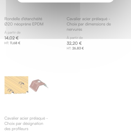
Rondelle d'étanchéité
Cavalier acier prélaqué -
Ø20 néoprène EPDM
Choix par dimensions de
nervures
À partir de
14,02 €
À partir de
32,20 €
11,68 €
26,83 €
Cavalier acier prélaqué -
Choix par désignation
des profileurs