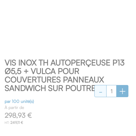
Skip
VIS INOX TH AUTOPERÇEUSE P13
to
the
Ø5,5 + VULCA POUR
beginning
COUVERTURES PANNEAUX
of
-
+
SANDWICH SUR POUTRELLES
the
images
gallery
par 100 unité(s)
À partir de
298,93 €
249,11 €