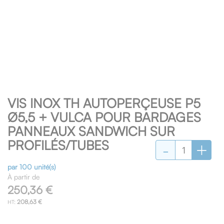
Skip
VIS INOX TH AUTOPERÇEUSE P5
to
the
Ø5,5 + VULCA POUR BARDAGES
beginning
PANNEAUX SANDWICH SUR
of
-
+
PROFILÉS/TUBES
the
images
gallery
par 100 unité(s)
À partir de
250,36 €
208,63 €