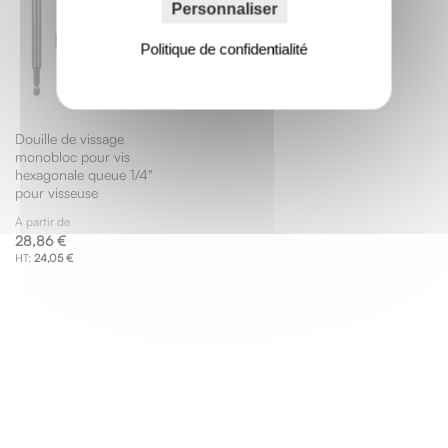
Personnaliser
Politique de confidentialité
Douille de vissage
monobloc pour vis
hexagonale queue 1/4"
pour visseuse
À partir de
28,86 €
24,05 €