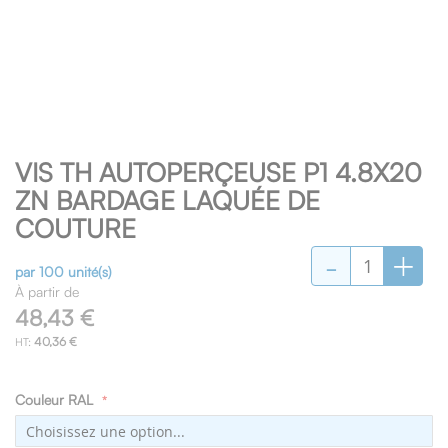
Skip
VIS TH AUTOPERÇEUSE P1 4.8X20
to
the
ZN BARDAGE LAQUÉE DE
beginning
COUTURE
of
-
+
the
images
par 100 unité(s)
gallery
À partir de
48,43 €
40,36 €
Couleur RAL