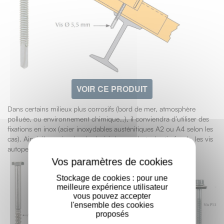
VOIR CE PRODUIT
Dans certains milieux plus corrosifs (bord de mer, atmosphère
polluée, ou environnement chimique…), il conviendra d’utiliser des
fixations en inox (acier inoxydables austénitiques A2 ou A4 selon les
cas). Ainsi, il conviendra de choisir les crochets, les tirefonds, les vis
X
autoperceuses en inox.
Stockage de cookies : pour une
meilleure expérience utilisateur
vous pouvez accepter
l'ensemble des cookies
proposés