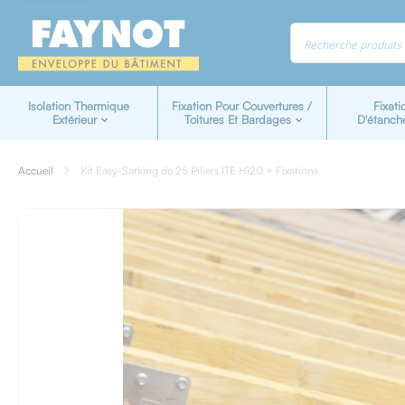
Panneau de gestion des cookies
Isolation Thermique
Fixation Pour Couvertures /
Fixati
Extérieur
Toitures Et Bardages
D'étanch
Accueil
Kit Easy-Sarking de 25 Piliers ITE H120 + Fixations
Skip
to
the
end
of
the
images
gallery