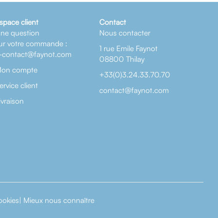
space client
Contact
ne question
Nous contacter
ur votre commande :
1 rue Emile Faynot
-contact@faynot.com
08800 Thilay
on compte
+33(0)3.24.33.70.70
ervice client
contact@faynot.com
ivraison
ookies
|
Mieux nous connaître