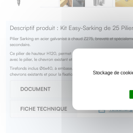
Skip
to
the
Descriptif produit : Kit Easy-Sarking de 25 Pili
beginning
of
Pilier Sarking en acier galvanisé à chaud Z275, breveté et spécial
the
secondaire.
images
gallery
Ce pilier de hauteur H120, permet d’obtenir une résistance thermi
avec le pilier, le chevron existant et le nouveau chevron, pour un λ3
Tirefonds inclus Ø6x40, à embase, à visser, galvanisés à chaud, pour 
Stockage de cookie
chevrons existants et pour la fixation des nouveaux chevrons sur les p