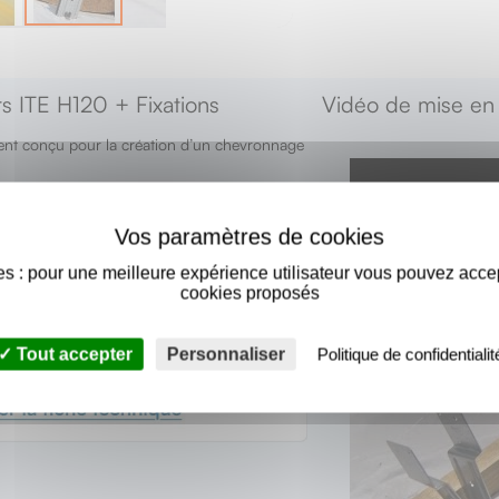
ers ITE H120 + Fixations
Vidéo de mise en o
ement conçu pour la création d’un chevronnage
que R = 8,0 m².K/W (280mm d’isolant au total
5)
la fixation des piliers directement sur les
s : pour une meilleure expérience utilisateur vous pouvez acce
iliers.
cookies proposés
Tout accepter
Personnaliser
Politique de confidentialit