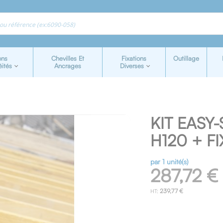
ons
Chevilles Et
Fixations
Outillage
éités
Ancrages
Diverses
KIT EASY-
H120 + F
par 1 unité(s)
287,72 €
239,77 €