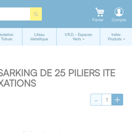
Rechercher
Panier
Compte
Isolation
Liteau
V.R.D. - Espaces
Index
Toiture
Metallique
Verts
Produits
SARKING DE 25 PILIERS ITE
IXATIONS
-
+