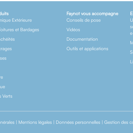
duits
Faynot vous accompagne
E
mique Extérieure
Conseils de pose
U
s
Toitures et Bardages
Vidéos
e
nchéités
Documentation
M
crages
Outils et applications
S
rses
L
re
que
 Verts
nérales
|
Mentions légales
|
Données personnelles
|
Gestion des c