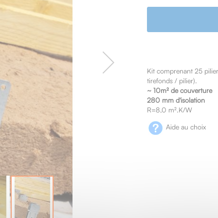
Kit comprenant 25 pili
tirefonds / pilier).
~
10m² de couverture
280 mm d'isolation
R=8,0 m².K/W
Aide au choix